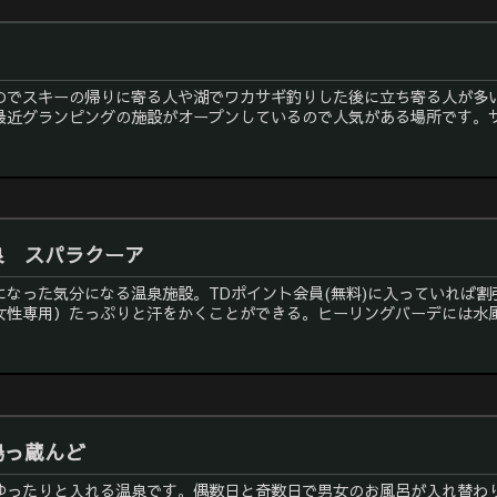
のでスキーの帰りに寄る人や湖でワカサギ釣りした後に立ち寄る人が多い
近グランピングの施設がオープンしているので人気がある場所です。サウ
泉 スパラクーア
になった気分になる温泉施設。TDポイント会員(無料)に入っていれば
性専用）たっぷりと汗をかくことができる。ヒーリングバーデには水風呂
湯っ蔵んど
ゆったりと入れる温泉です。偶数日と奇数日で男女のお風呂が入れ替わ