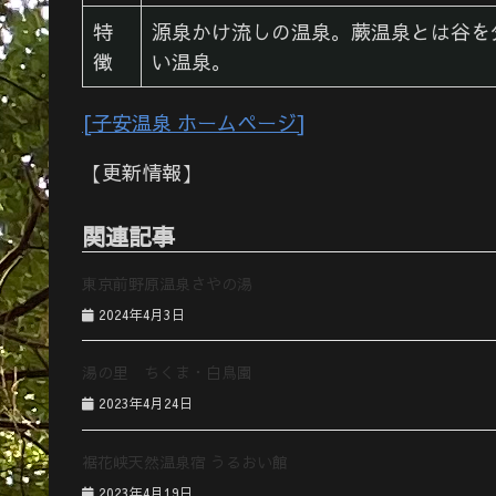
特
源泉かけ流しの温泉。蕨温泉とは谷を
徴
い温泉。
[子安温泉 ホームページ]
【更新情報】
関連記事
東京前野原温泉さやの湯
2024年4月3日
湯の里 ちくま・白鳥園
2023年4月24日
裾花峡天然温泉宿 うるおい館
2023年4月19日