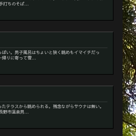
打ちのそば...
っぽい。男子風呂はちょいと狭く眺めもイマイチだっ
りに寄って雪...
ったテラスから眺められる。残念ながらサウナは無い。
温泉男...