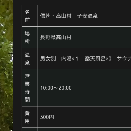
名
信州・高山村 子安温泉
前
場
長野県高山村
所
温
男女別 内湯×１ 露天風呂×0 サウナ
泉
営
業
10:00〜20:00
時
間
費
500円
用