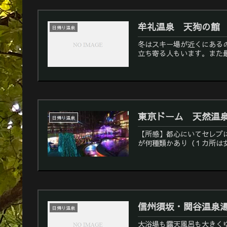
牟礼温泉 天狗の館
日帰り温泉
冬はスキー場が近くにある
立ち寄る人もいます。また最
東京ドーム 天然温
日帰り温泉
【所感】都心にいてセレブ
が何種類かあり（１カ所は女
信州須坂・関谷温泉
日帰り温泉
大浴場も露天風呂も大きく