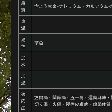
泉
含よう素泉-ナトリウム・カルシウム-
質
泉
温
湯
茶色
色
加
水
加
温
適
筋肉痛・関節痛・五十肩・運動麻痺・
応
切り傷・火傷・慢性皮膚病・虚弱体質
症