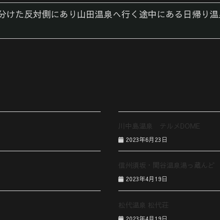
分けた反対側にあり山田温泉へ行く途中にある日帰り温
川中島温泉 テルメDOME
2023年6月23日
信州須坂・関谷温泉湯っ蔵んど
2023年4月19日
松代温泉 松代荘
2023年4月19日