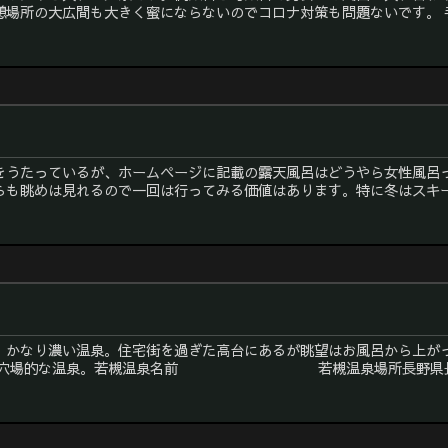
場所の大広間も大きく蜜にならないのでコロナ対策も問題ないです。 手
をうたっているが、ホームページに記載の露天風呂はどうやら女性風呂
らも眺めは見れるので一回は行ってみる価値はあります。特に冬はスキー帰
。かなり濃い温泉。住宅街を過ぎた高台にあるが眺望はお風呂から上が
み。 穴場的な温泉。若槻温泉名前 若槻温泉場所長野県長野市