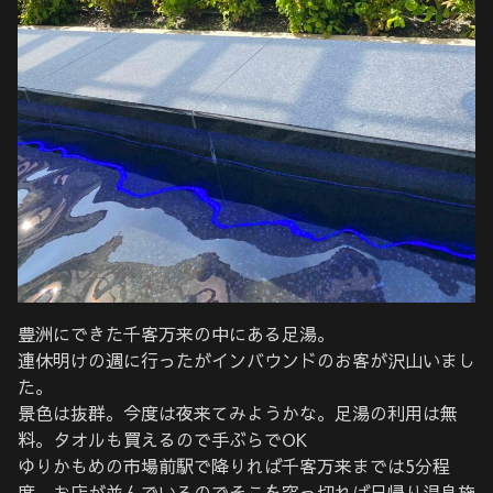
豊洲にできた千客万来の中にある足湯。
連休明けの週に行ったがインバウンドのお客が沢山いまし
た。
景色は抜群。今度は夜来てみようかな。足湯の利用は無
料。タオルも買えるので手ぶらでOK
ゆりかもめの市場前駅で降りれば千客万来までは5分程
度。お店が並んでいるのでそこを突っ切れば日帰り温泉施