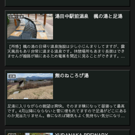
方とか混む場合があります。【名前】戸倉温泉 カラコロの足湯
【場...
湯田中駅前温泉 楓の湯と足湯
日帰り温泉
【所感】楓の湯の日帰り温泉施設は少し小じんまりしてますが、露
天風呂もあり非常に温まる温泉です。休憩場所もあまり長居はでき
ませんが線路が隣にあるため電車を間近に見ることができます。足
湯は冬の期間はビニールシートで風よけを行っているので野外で
も...
熊のねころび湯
足湯
足湯に入りながらの眺望は爽快。そのまま横になって昼寝って最高
です。4月以降にならないと雪に埋もれてますので足湯がどこにある
のか見当たりません。春になれば陽気もよく気持ちい気分になりま
す。名前熊のねころび湯場所新潟県妙高市温泉 ...
YUDANAKA BREWARY