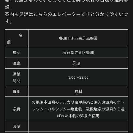
設。
案内も足湯はこちらのエレベーターですと分かりやすいで
す。
名
豊洲千客万来足湯庭園
前
場所
東京都江東区豊洲
温泉
足湯
営業
9:00〜22:00
時間
費用
無料
箱根湯本温泉のアルカリ性単純泉と湯河原温泉のナト
泉質
リウム・カルシウム―塩化物・硫酸塩泉の源泉から運
ばれた本物の温泉を使用
泉温